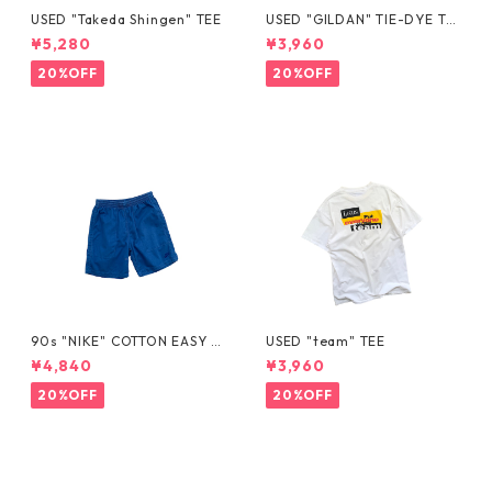
USED "Takeda Shingen" TEE
USED "GILDAN" TIE-DYE TE
E
¥5,280
¥3,960
20%OFF
20%OFF
90s "NIKE" COTTON EASY S
USED "team" TEE
HORTS
¥4,840
¥3,960
20%OFF
20%OFF