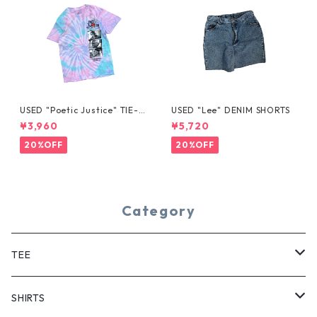
USED "Poetic Justice" TIE-D
USED "Lee" DENIM SHORTS
YE TEE
¥3,960
¥5,720
20%OFF
20%OFF
Category
TEE
SHORT SLEEVE
SHIRTS