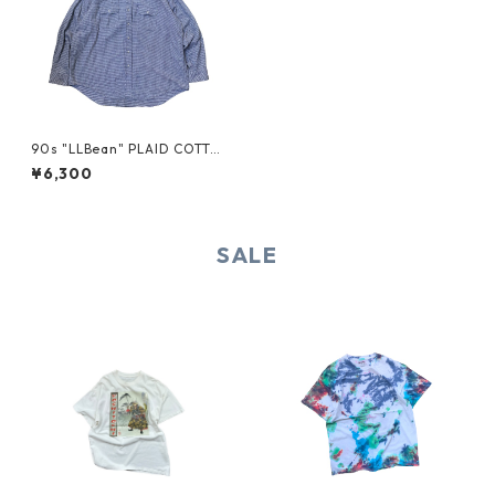
90s "LLBean" PLAID COTTO
N NEL
¥6,300
SALE