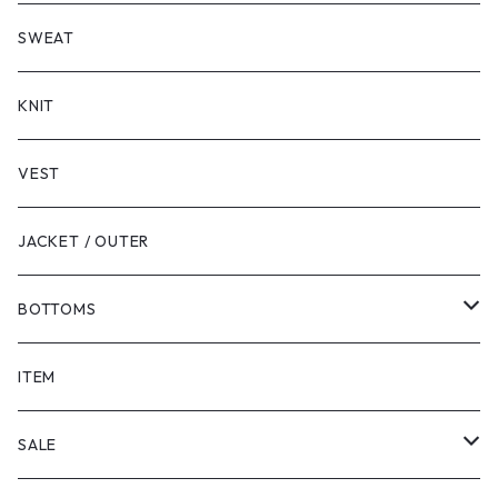
LONG SLEEVE
SHORT SLEEVE
SWEAT
LONG SLEEVE
KNIT
VEST
JACKET / OUTER
BOTTOMS
SHORTS
ITEM
PANTS
SALE