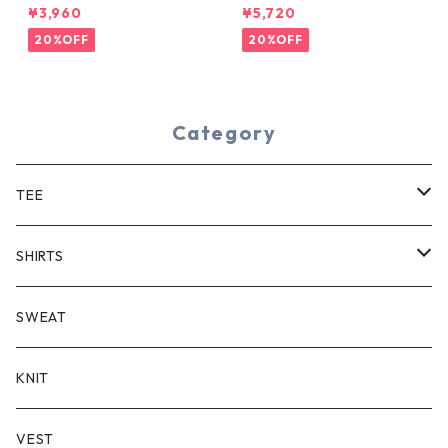
YE TEE
¥3,960
¥5,720
20%OFF
20%OFF
Category
TEE
SHORT SLEEVE
SHIRTS
LONG SLEEVE
SHORT SLEEVE
SWEAT
LONG SLEEVE
KNIT
VEST