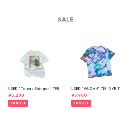
SALE
USED "Takeda Shingen" TEE
USED "GILDAN" TIE-DYE TE
E
¥5,280
¥3,960
20%OFF
20%OFF