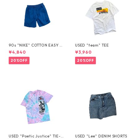
90s "NIKE" COTTON EASY S
USED "team" TEE
HORTS
¥4,840
¥3,960
20%OFF
20%OFF
USED "Poetic Justice" TIE-D
USED "Lee" DENIM SHORTS