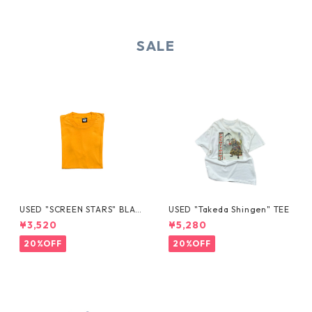
SALE
USED "SCREEN STARS" BLAN
USED "Takeda Shingen" TEE
K TEE
¥3,520
¥5,280
20%OFF
20%OFF