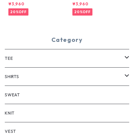
YE TEE
¥3,960
¥3,960
20%OFF
20%OFF
Category
TEE
SHORT SLEEVE
SHIRTS
LONG SLEEVE
SHORT SLEEVE
SWEAT
LONG SLEEVE
KNIT
VEST