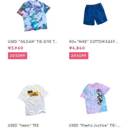
USED "GILDAN" TIE-DYE TE
90s "NIKE" COTTON EASY S
E
HORTS
¥3,960
¥4,840
20%OFF
20%OFF
USED "team" TEE
USED "Poetic Justice" TIE-D