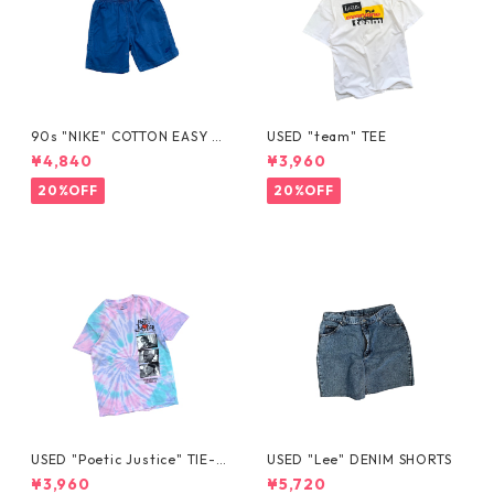
90s "NIKE" COTTON EASY S
USED "team" TEE
HORTS
¥4,840
¥3,960
20%OFF
20%OFF
USED "Poetic Justice" TIE-D
USED "Lee" DENIM SHORTS
YE TEE
¥3,960
¥5,720