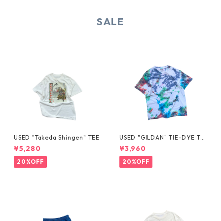
SALE
USED "Takeda Shingen" TEE
USED "GILDAN" TIE-DYE TE
E
¥5,280
¥3,960
20%OFF
20%OFF