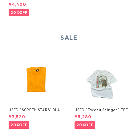
¥4,400
20%OFF
SALE
USED "SCREEN STARS" BLAN
USED "Takeda Shingen" TEE
K TEE
¥3,520
¥5,280
20%OFF
20%OFF