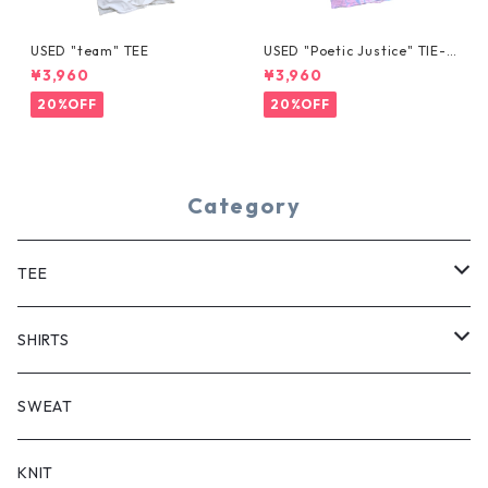
USED "team" TEE
USED "Poetic Justice" TIE-D
YE TEE
¥3,960
¥3,960
20%OFF
20%OFF
Category
TEE
SHORT SLEEVE
SHIRTS
LONG SLEEVE
SHORT SLEEVE
SWEAT
LONG SLEEVE
KNIT