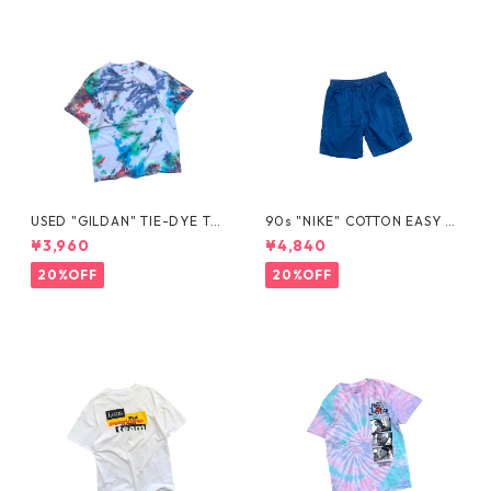
USED "GILDAN" TIE-DYE TE
90s "NIKE" COTTON EASY S
E
HORTS
¥3,960
¥4,840
20%OFF
20%OFF