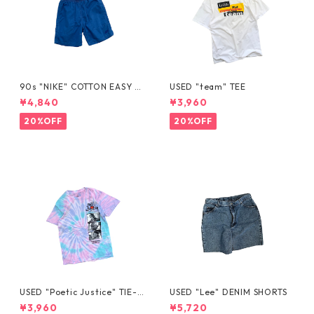
90s "NIKE" COTTON EASY S
USED "team" TEE
HORTS
¥4,840
¥3,960
20%OFF
20%OFF
USED "Poetic Justice" TIE-D
USED "Lee" DENIM SHORTS
YE TEE
¥3,960
¥5,720