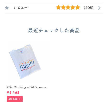
レビュー
(205)
最近チェックした商品
90s "Making a Difference"
TEE
¥3,465
30%OFF