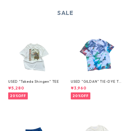
SALE
USED "Takeda Shingen" TEE
USED "GILDAN" TIE-DYE TE
E
¥5,280
¥3,960
20%OFF
20%OFF