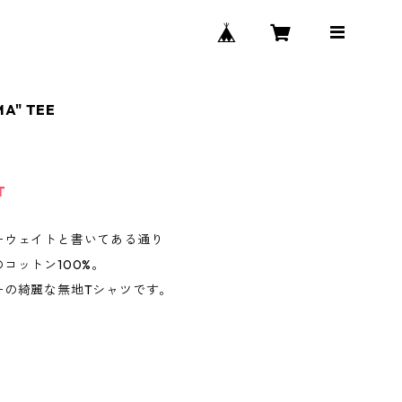
MA" TEE
T
ーウェイトと書いてある通り
コットン100%。
ーの綺麗な無地Tシャツです。