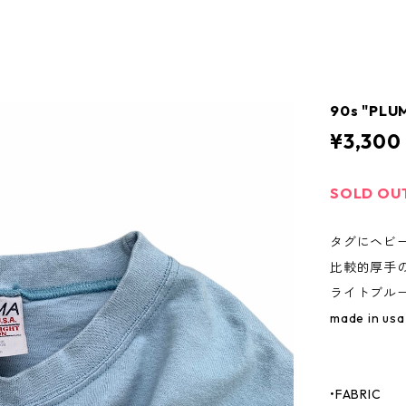
90s "PLU
¥3,300
SOLD OU
タグにヘビ
比較的厚手の
ライトブル
made in usa
•FABRIC