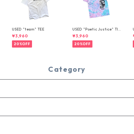
USED "team" TEE
USED "Poetic Justice" TIE
-DYE TEE
¥3,960
¥3,960
20%OFF
20%OFF
Category