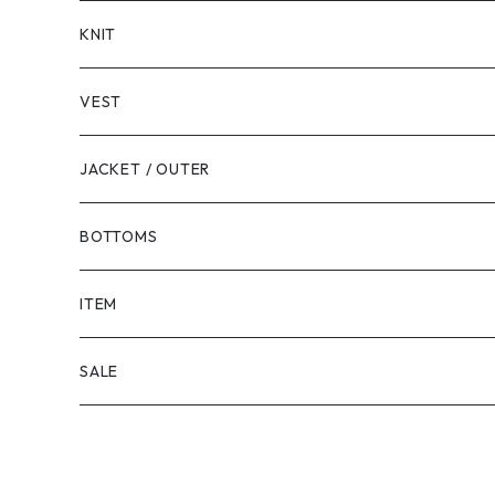
LONG SLEEVE
KNIT
VEST
JACKET / OUTER
BOTTOMS
SHORTS
ITEM
PANTS
SALE
TOPS