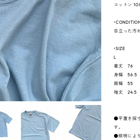
コットン 10
•CONDITIO
目立った汚
•SIZE
L
着丈 76
身幅 56.5
肩幅 55
袖丈 24.5
●平置き採
す。
●照明によ