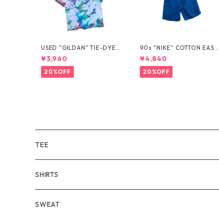
USED "GILDAN" TIE-DYE T
90s "NIKE" COTTON EASY
EE
SHORTS
¥3,960
¥4,840
20%OFF
20%OFF
TEE
SHORT SLEEVE
SHIRTS
LONG SLEEVE
SHORT SLEEVE
SWEAT