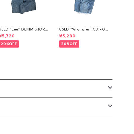
USED "Lee" DENIM SHORT
USED "Wrangler" CUT-OF
S
F DENIM SHORTS
¥5,720
¥5,280
20%OFF
20%OFF