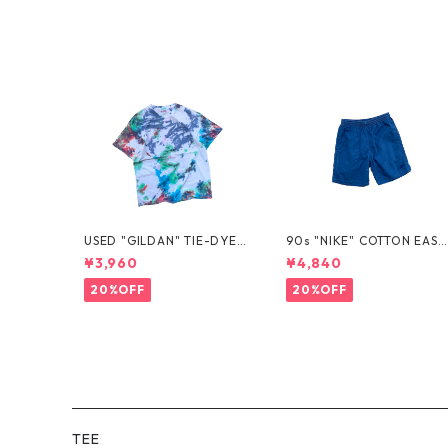
USED "GILDAN" TIE-DYE T
90s "NIKE" COTTON EASY
EE
SHORTS
¥3,960
¥4,840
20%OFF
20%OFF
TEE