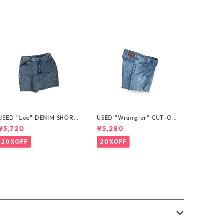
USED "Lee" DENIM SHORT
USED "Wrangler" CUT-OF
S
F DENIM SHORTS
¥5,720
¥5,280
20%OFF
20%OFF