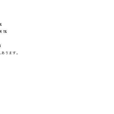
%
R 1%
N
れあります。