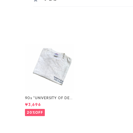
90s "UNIVERSITY OF DELA
WARE" TEE
¥3,696
20%OFF