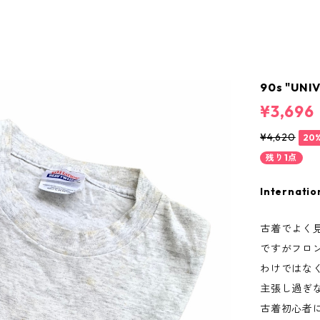
90s "UNI
¥3,696
¥4,620
20
残り1点
Internatio
古着でよく
ですがフロ
わけではな
主張し過ぎ
古着初心者