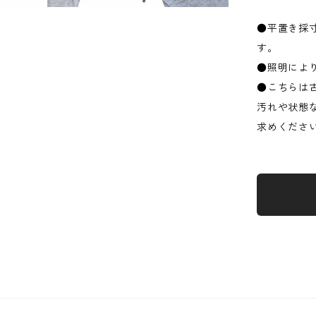
●平置き採
す。
●照明によ
●こちらは
汚れや状態
求めくださ