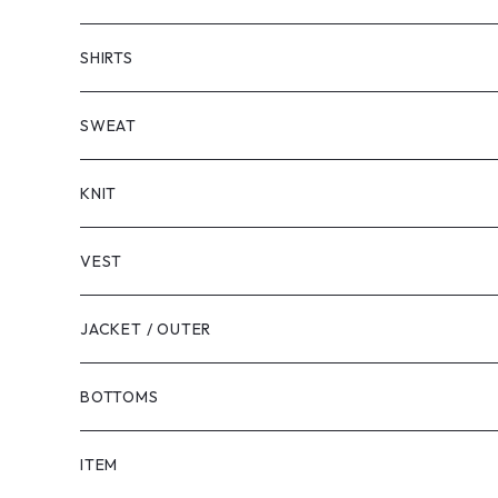
SHORT SLEEVE
SHIRTS
LONG SLEEVE
SHORT SLEEVE
SWEAT
LONG SLEEVE
KNIT
VEST
JACKET / OUTER
BOTTOMS
SHORTS
ITEM