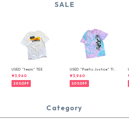
SALE
USED "team" TEE
USED "Poetic Justice" TIE
-DYE TEE
¥3,960
¥3,960
20%OFF
20%OFF
Category