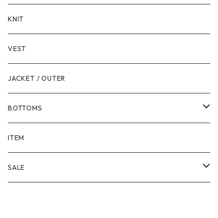
LONG SLEEVE
KNIT
VEST
JACKET / OUTER
BOTTOMS
SHORTS
ITEM
PANTS
SALE
TOPS