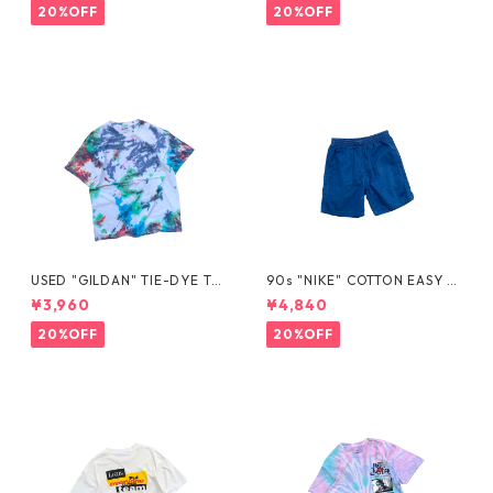
20%OFF
20%OFF
USED "GILDAN" TIE-DYE TE
90s "NIKE" COTTON EASY S
E
HORTS
¥3,960
¥4,840
20%OFF
20%OFF