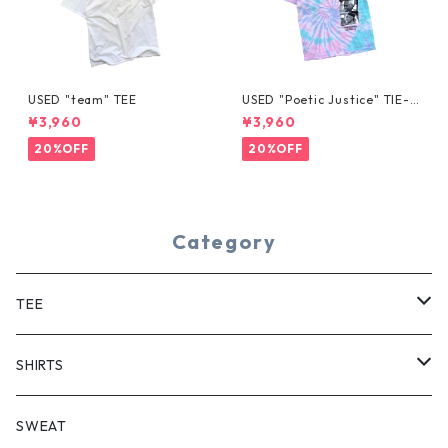
USED "team" TEE
USED "Poetic Justice" TIE-D
YE TEE
¥3,960
¥3,960
20%OFF
20%OFF
Category
TEE
SHORT SLEEVE
SHIRTS
LONG SLEEVE
SHORT SLEEVE
SWEAT