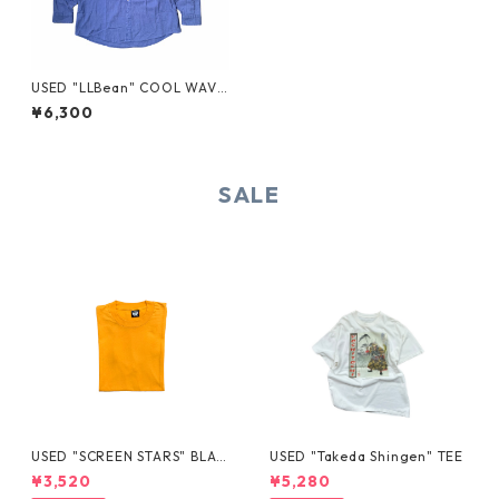
USED "LLBean" COOL WAVE
SHIRT
¥6,300
SALE
USED "SCREEN STARS" BLAN
USED "Takeda Shingen" TEE
K TEE
¥3,520
¥5,280