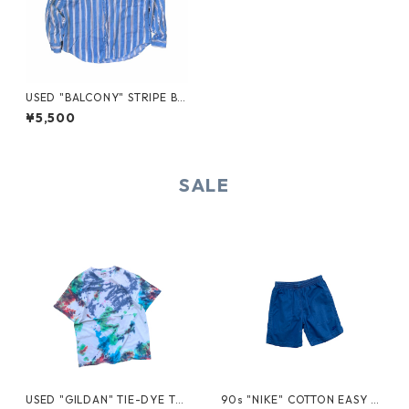
USED "BALCONY" STRIPE BD
SHIRT
¥5,500
SALE
USED "GILDAN" TIE-DYE TE
90s "NIKE" COTTON EASY S