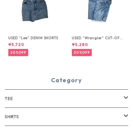
USED "Lee" DENIM SHORTS
USED "Wrangler" CUT-OFF
DENIM SHORTS
¥5,720
¥5,280
20%OFF
20%OFF
Category
TEE
SHORT SLEEVE
SHIRTS