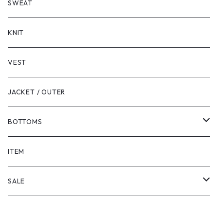
LONG SLEEVE
SHORT SLEEVE
SWEAT
LONG SLEEVE
KNIT
VEST
JACKET / OUTER
BOTTOMS
SHORTS
ITEM
PANTS
SALE
TOPS