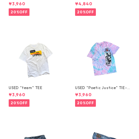
E
HORTS
¥3,960
¥4,840
20%OFF
20%OFF
USED "team" TEE
USED "Poetic Justice" TIE-D
YE TEE
¥3,960
¥3,960
20%OFF
20%OFF