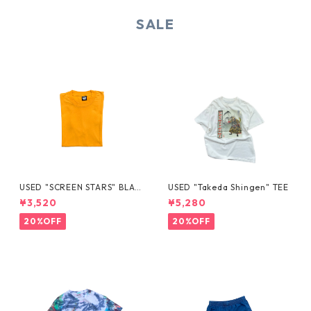
SALE
USED "SCREEN STARS" BLAN
USED "Takeda Shingen" TEE
K TEE
¥3,520
¥5,280
20%OFF
20%OFF