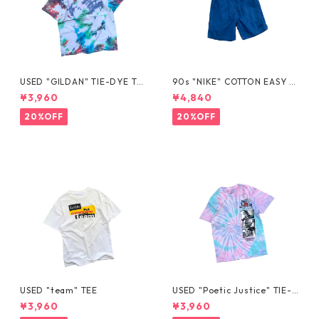
USED "GILDAN" TIE-DYE TE
90s "NIKE" COTTON EASY S
E
HORTS
¥3,960
¥4,840
20%OFF
20%OFF
USED "team" TEE
USED "Poetic Justice" TIE-D
YE TEE
¥3,960
¥3,960