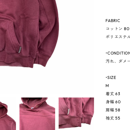
FABRIC
コットン 80
ポリエステル
•CONDITIO
汚れ、ダメ
•SIZE
M
着丈 63
身幅 60
肩幅 58
袖丈 55