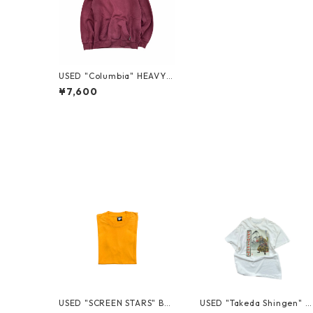
USED "Columbia" HEAVY
COTTON HOODIE
¥7,600
USED "SCREEN STARS" BL
USED "Takeda Shingen" T