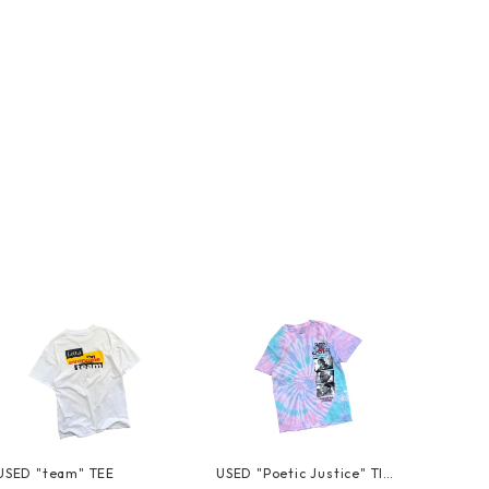
USED "team" TEE
USED "Poetic Justice" TIE