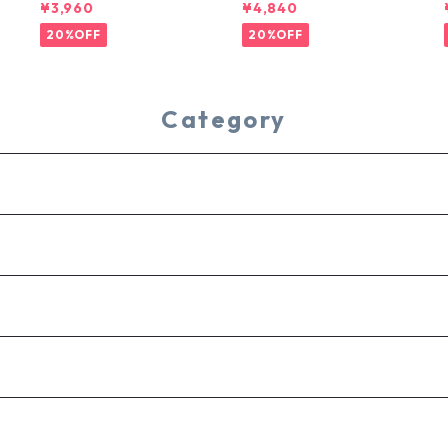
EE
SHORTS
¥3,960
¥4,840
20%OFF
20%OFF
Category