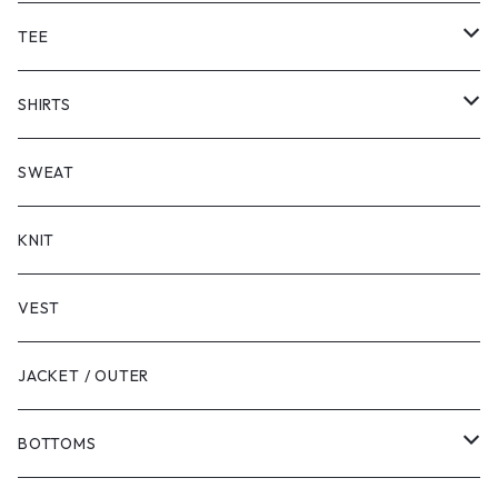
TEE
SHORT SLEEVE
SHIRTS
LONG SLEEVE
SHORT SLEEVE
SWEAT
LONG SLEEVE
KNIT
VEST
JACKET / OUTER
BOTTOMS