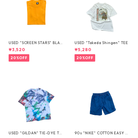
USED "SCREEN STARS" BLAN
USED "Takeda Shingen" TEE
K TEE
¥3,520
¥5,280
20%OFF
20%OFF
USED "GILDAN" TIE-DYE TE
90s "NIKE" COTTON EASY S
E
HORTS