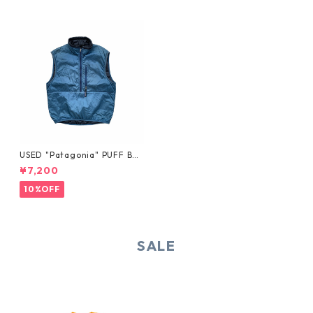
USED "Patagonia" PUFF BAL
L VEST
¥7,200
10%OFF
SALE