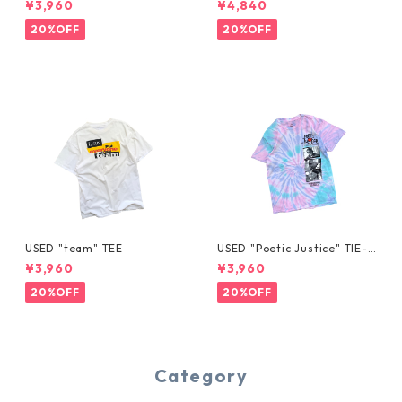
¥3,960
¥4,840
20%OFF
20%OFF
USED "team" TEE
USED "Poetic Justice" TIE-D
YE TEE
¥3,960
¥3,960
20%OFF
20%OFF
Category