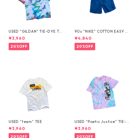
USED "GILDAN" TIE-DYE TE
90s "NIKE" COTTON EASY S
E
HORTS
¥3,960
¥4,840
20%OFF
20%OFF
USED "team" TEE
USED "Poetic Justice" TIE-D
YE TEE
¥3,960
¥3,960
20%OFF
20%OFF