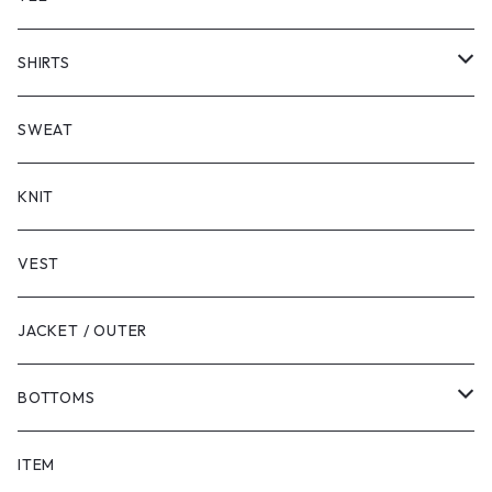
SHORT SLEEVE
SHIRTS
LONG SLEEVE
SHORT SLEEVE
SWEAT
LONG SLEEVE
KNIT
VEST
JACKET / OUTER
BOTTOMS
SHORTS
ITEM