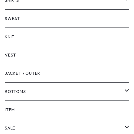
SHORT SLEEVE
SHIRTS
LONG SLEEVE
SHORT SLEEVE
SWEAT
LONG SLEEVE
KNIT
VEST
JACKET / OUTER
BOTTOMS
SHORTS
ITEM
PANTS
SALE