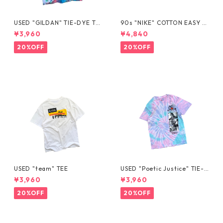
USED "GILDAN" TIE-DYE TE
90s "NIKE" COTTON EASY S
E
HORTS
¥3,960
¥4,840
20%OFF
20%OFF
USED "team" TEE
USED "Poetic Justice" TIE-D
YE TEE
¥3,960
¥3,960
20%OFF
20%OFF