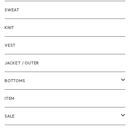
LONG SLEEVE
SHORT SLEEVE
SWEAT
LONG SLEEVE
KNIT
VEST
JACKET / OUTER
BOTTOMS
SHORTS
ITEM
PANTS
SALE