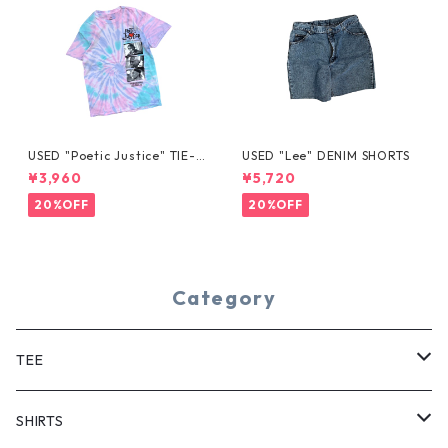
USED "Poetic Justice" TIE-D
USED "Lee" DENIM SHORTS
YE TEE
¥3,960
¥5,720
20%OFF
20%OFF
Category
TEE
SHORT SLEEVE
SHIRTS