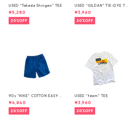
USED "Takeda Shingen" TEE
USED "GILDAN" TIE-DYE TE
E
¥5,280
¥3,960
20%OFF
20%OFF
90s "NIKE" COTTON EASY S
USED "team" TEE
HORTS
¥4,840
¥3,960
20%OFF
20%OFF