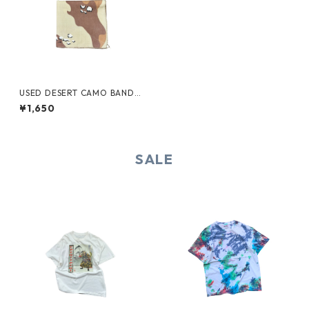
USED DESERT CAMO BANDA
NA
¥1,650
SALE