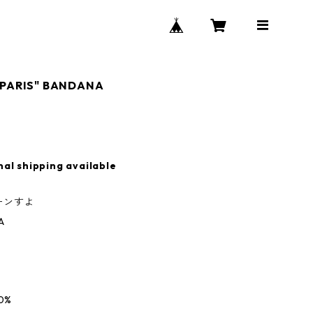
"PARIS" BANDANA
nal shipping available
ーンすよ
A
0%