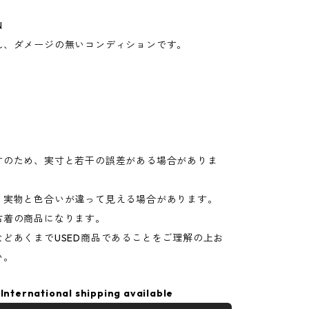
N
れ、ダメージの無いコンディションです。
寸のため、実寸と若干の誤差がある場合がありま
り実物と色合いが違って見える場合があります。
古着の商品になります。
などあくまでUSED商品であることをご理解の上お
い。
International shipping available