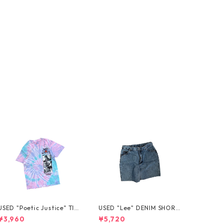
USED "Poetic Justice" TIE
USED "Lee" DENIM SHORT
-DYE TEE
S
¥3,960
¥5,720