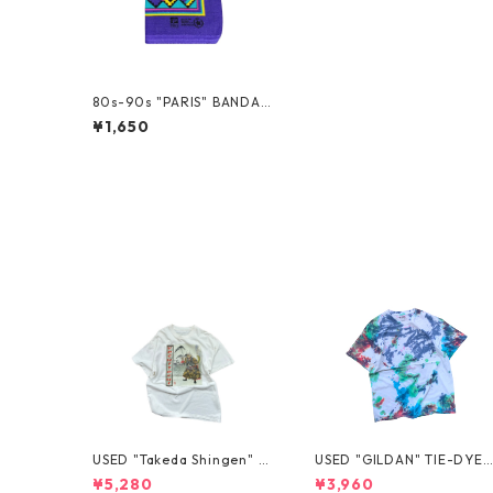
80s-90s "PARIS" BANDAN
A
¥1,650
USED "Takeda Shingen" T
USED "GILDAN" TIE-DYE 
EE
EE
¥5,280
¥3,960