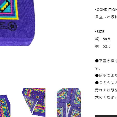
•CONDITIO
目立った汚
•SIZE
縦 54.5
横 52.5
●平置き採
す。
●照明によ
●こちらは
汚れや状態
求めくださ