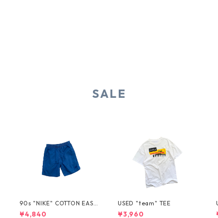
SALE
T
90s "NIKE" COTTON EASY
USED "team" TEE
SHORTS
¥4,840
¥3,960