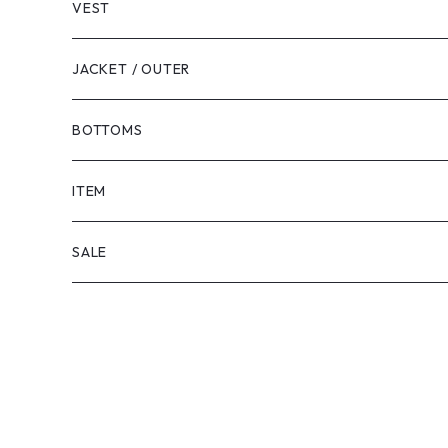
VEST
JACKET / OUTER
BOTTOMS
SHORTS
ITEM
PANTS
SALE
TOPS
PANTS
ITEM