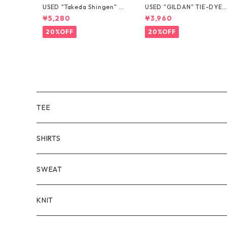
USED "Takeda Shingen" T
USED "GILDAN" TIE-DYE 
EE
EE
¥5,280
¥3,960
20%OFF
20%OFF
TEE
SHORT SLEEVE
SHIRTS
LONG SLEEVE
SHORT SLEEVE
SWEAT
LONG SLEEVE
KNIT