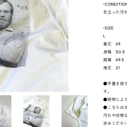
•CONDITIO
目立った汚
•SIZE
L
着丈 69
身幅 50.5
肩幅 49.5
袖丈 21
●平置き採
す。
●照明によ
●こちらは
汚れや状態
求めくださ