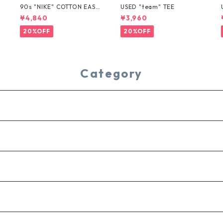
T
90s "NIKE" COTTON EASY
USED "team" TEE
SHORTS
¥4,840
¥3,960
20%OFF
20%OFF
Category