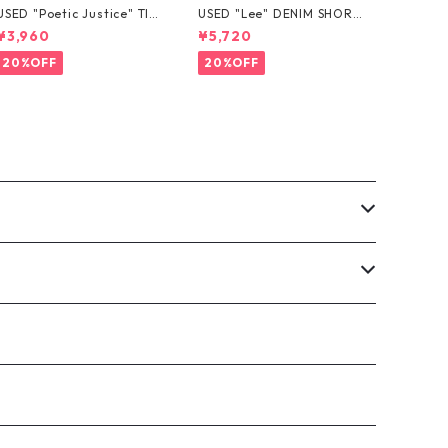
USED "Poetic Justice" TIE
USED "Lee" DENIM SHORT
-DYE TEE
S
¥3,960
¥5,720
20%OFF
20%OFF