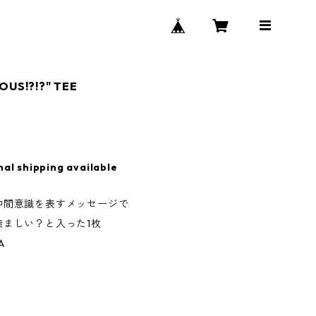
OUS!?!?" TEE
nal shipping available
仲間意識を表すメッセージで
羨ましい？と入った1枚
A