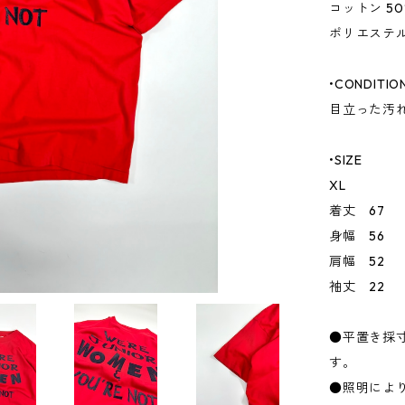
コットン 50
ポリエステル
•CONDITIO
目立った汚
•SIZE
XL
着丈 67
身幅 56
肩幅 52
袖丈 22
●平置き採
す。
●照明によ