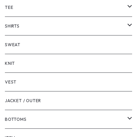
TEE
SHORT SLEEVE
SHIRTS
LONG SLEEVE
SHORT SLEEVE
SWEAT
LONG SLEEVE
KNIT
VEST
JACKET / OUTER
BOTTOMS