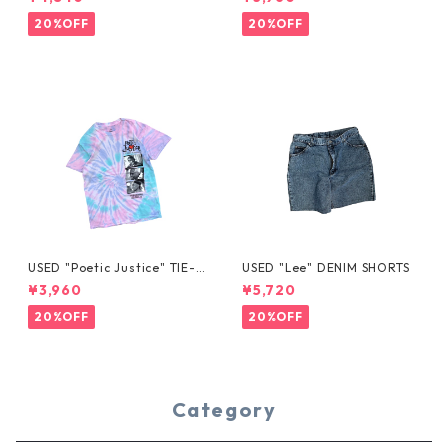
20%OFF
20%OFF
USED "Poetic Justice" TIE-D
USED "Lee" DENIM SHORTS
YE TEE
¥3,960
¥5,720
20%OFF
20%OFF
Category