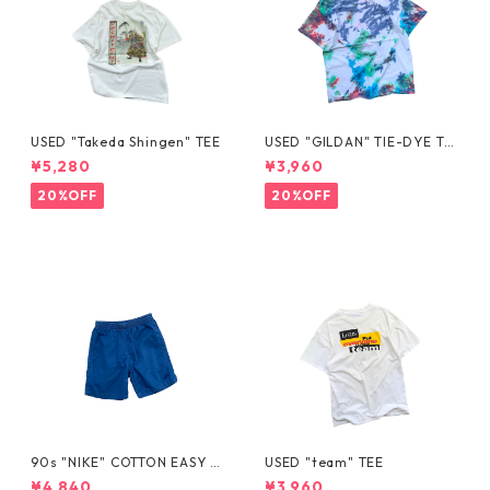
USED "Takeda Shingen" TEE
USED "GILDAN" TIE-DYE TE
E
¥5,280
¥3,960
20%OFF
20%OFF
90s "NIKE" COTTON EASY S
USED "team" TEE
HORTS
¥4,840
¥3,960