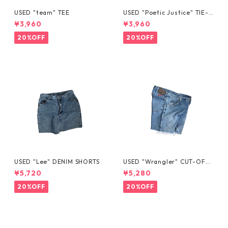
USED "team" TEE
USED "Poetic Justice" TIE-D
YE TEE
¥3,960
¥3,960
20%OFF
20%OFF
USED "Lee" DENIM SHORTS
USED "Wrangler" CUT-OFF
DENIM SHORTS
¥5,720
¥5,280
20%OFF
20%OFF