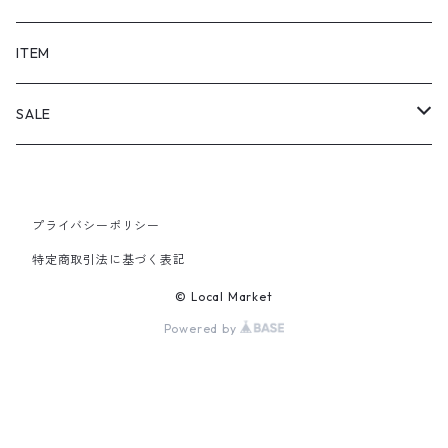
SHORTS
ITEM
PANTS
SALE
TOPS
プライバシーポリシー
PANTS
特定商取引法に基づく表記
ITEM
© Local Market
Powered by