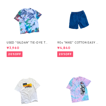
USED "GILDAN" TIE-DYE TE
90s "NIKE" COTTON EASY S
E
HORTS
¥3,960
¥4,840
20%OFF
20%OFF