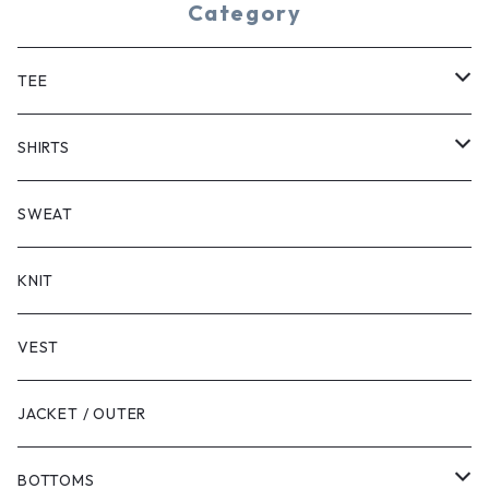
Category
TEE
SHORT SLEEVE
SHIRTS
LONG SLEEVE
SHORT SLEEVE
SWEAT
LONG SLEEVE
KNIT
VEST
JACKET / OUTER
BOTTOMS