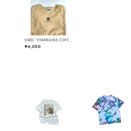
USED "STARBUCKS COFFE
E" TEE
¥6,050