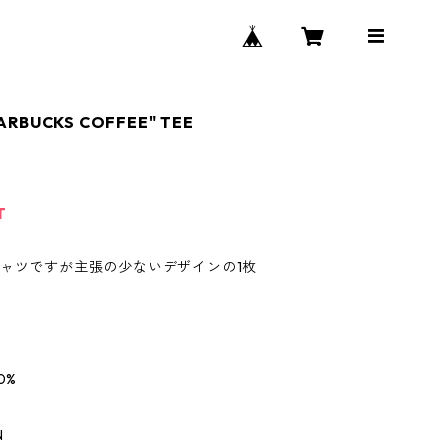
ARBUCKS COFFEE" TEE
T
シャツですが主張の少ないデザインの1枚
0%
N