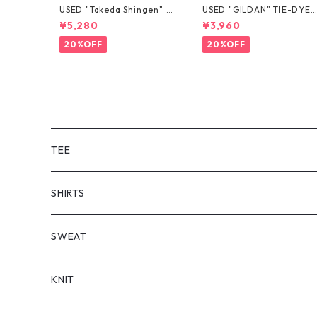
USED "Takeda Shingen" T
USED "GILDAN" TIE-DYE 
EE
EE
¥5,280
¥3,960
20%OFF
20%OFF
TEE
SHORT SLEEVE
SHIRTS
LONG SLEEVE
SHORT SLEEVE
SWEAT
LONG SLEEVE
KNIT