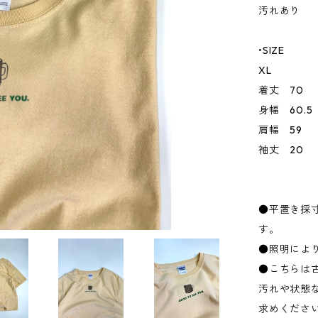
汚れあり
•SIZE
XL
着丈 70
身幅 60.5
肩幅 59
袖丈 20
●平置き採
す。
●照明によ
●こちらは
汚れや状態
求めくださ