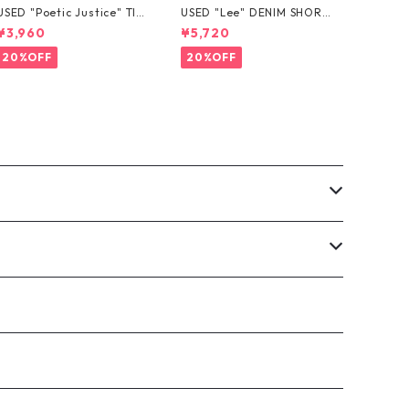
USED "Poetic Justice" TIE
USED "Lee" DENIM SHORT
-DYE TEE
S
¥3,960
¥5,720
20%OFF
20%OFF