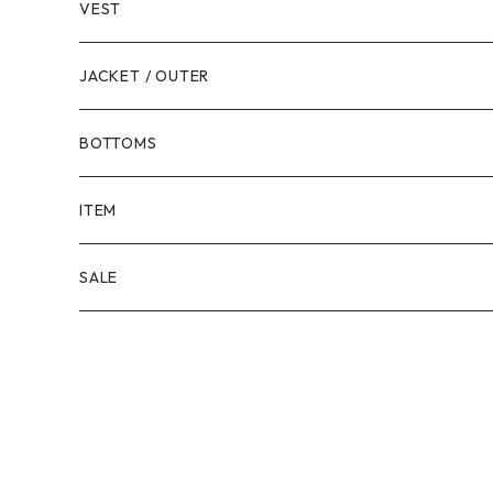
VEST
JACKET / OUTER
BOTTOMS
SHORTS
ITEM
PANTS
SALE
TOPS
PANTS
ITEM