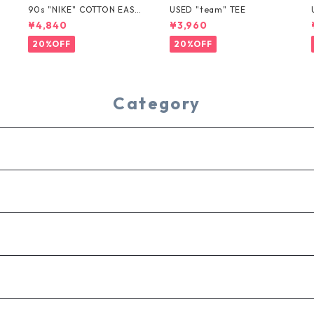
T
90s "NIKE" COTTON EASY
USED "team" TEE
SHORTS
¥4,840
¥3,960
20%OFF
20%OFF
Category