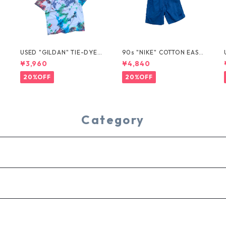
USED "GILDAN" TIE-DYE T
90s "NIKE" COTTON EASY
EE
SHORTS
¥3,960
¥4,840
20%OFF
20%OFF
Category