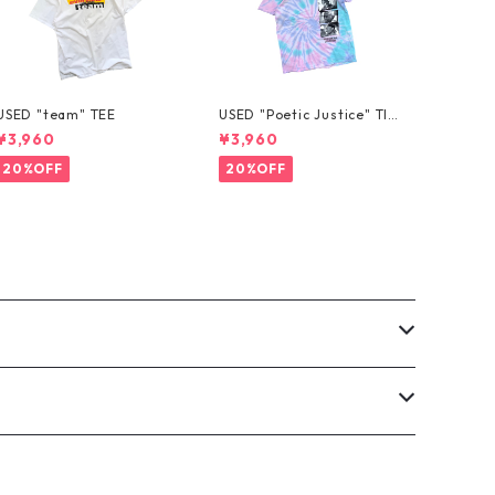
USED "team" TEE
USED "Poetic Justice" TIE
-DYE TEE
¥3,960
¥3,960
20%OFF
20%OFF