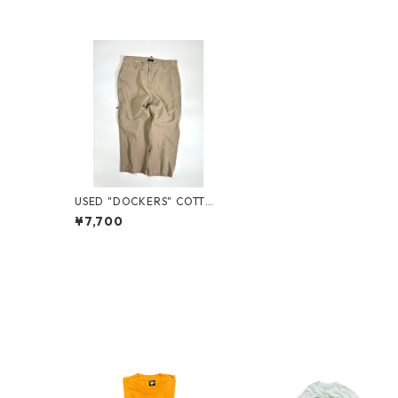
USED "DOCKERS" COTTON
PANTS
¥7,700