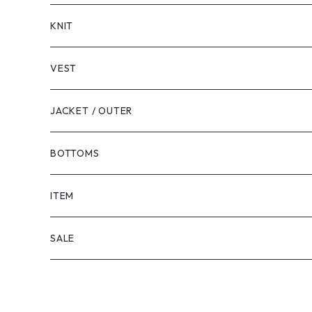
LONG SLEEVE
KNIT
VEST
JACKET / OUTER
BOTTOMS
SHORTS
ITEM
PANTS
SALE
TOPS