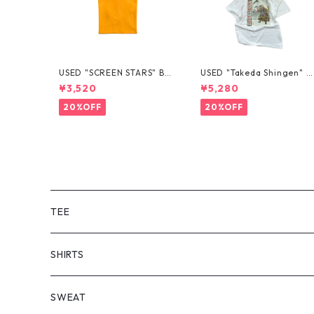
USED "SCREEN STARS" BL
USED "Takeda Shingen" T
ANK TEE
EE
¥3,520
¥5,280
20%OFF
20%OFF
TEE
SHORT SLEEVE
SHIRTS
LONG SLEEVE
SHORT SLEEVE
SWEAT