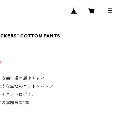
OCKERS" COTTON PANTS
T
くも無い通年履きやすい
ような生地のコットンパンツ
シルエットに近く、
ツの雰囲気な1本