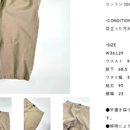
コットン 10
•CONDITIO
目立った汚
•SIZE
W36 L29
ウエスト 9
股下 68.5
ワタリ幅 3
総丈 95
裾幅 23
●平置き採
す。
●照明によ