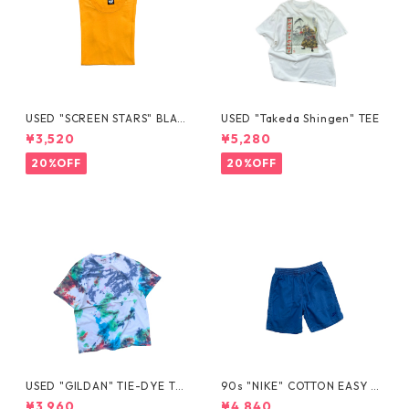
USED "SCREEN STARS" BLAN
USED "Takeda Shingen" TEE
K TEE
¥3,520
¥5,280
20%OFF
20%OFF
USED "GILDAN" TIE-DYE TE
90s "NIKE" COTTON EASY S
E
HORTS
¥3,960
¥4,840