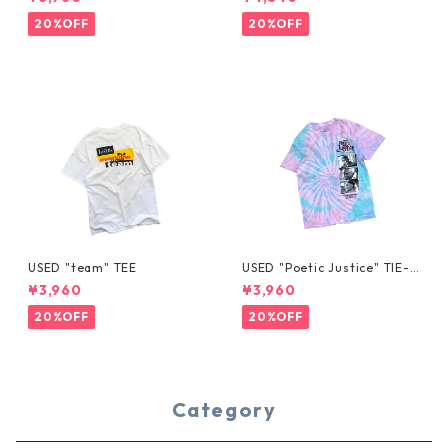
20%OFF
20%OFF
USED "team" TEE
USED "Poetic Justice" TIE-D
YE TEE
¥3,960
¥3,960
20%OFF
20%OFF
Category