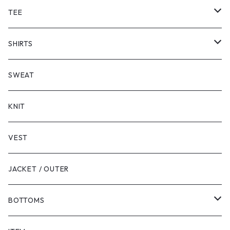
TEE
SHORT SLEEVE
SHIRTS
LONG SLEEVE
SHORT SLEEVE
SWEAT
LONG SLEEVE
KNIT
VEST
JACKET / OUTER
BOTTOMS