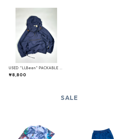
USED "LLBean" PACKABLE N
YLON ANORAK
¥8,800
SALE