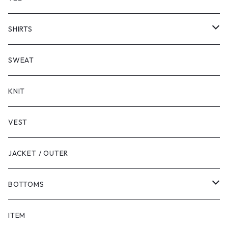
SHORT SLEEVE
SHIRTS
LONG SLEEVE
SHORT SLEEVE
SWEAT
LONG SLEEVE
KNIT
VEST
JACKET / OUTER
BOTTOMS
SHORTS
ITEM