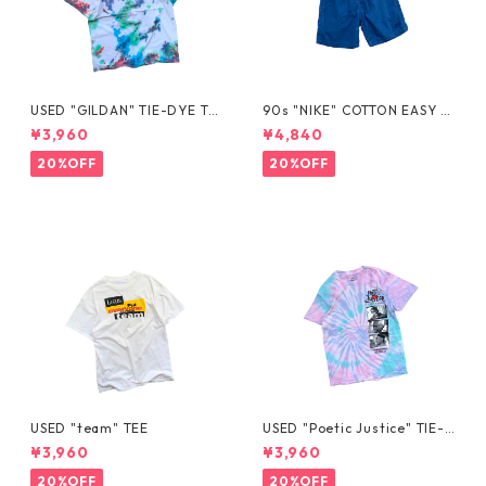
USED "GILDAN" TIE-DYE TE
90s "NIKE" COTTON EASY S
E
HORTS
¥3,960
¥4,840
20%OFF
20%OFF
USED "team" TEE
USED "Poetic Justice" TIE-D
YE TEE
¥3,960
¥3,960
20%OFF
20%OFF