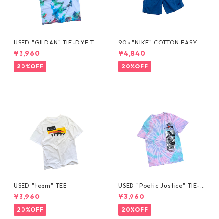
USED "GILDAN" TIE-DYE TE
90s "NIKE" COTTON EASY S
E
HORTS
¥3,960
¥4,840
20%OFF
20%OFF
USED "team" TEE
USED "Poetic Justice" TIE-D
YE TEE
¥3,960
¥3,960
20%OFF
20%OFF