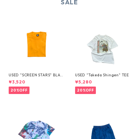
SALE
USED "SCREEN STARS" BLAN
USED "Takeda Shingen" TEE
K TEE
¥3,520
¥5,280
20%OFF
20%OFF