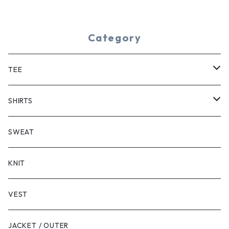
Category
TEE
SHORT SLEEVE
SHIRTS
LONG SLEEVE
SHORT SLEEVE
SWEAT
LONG SLEEVE
KNIT
VEST
JACKET / OUTER