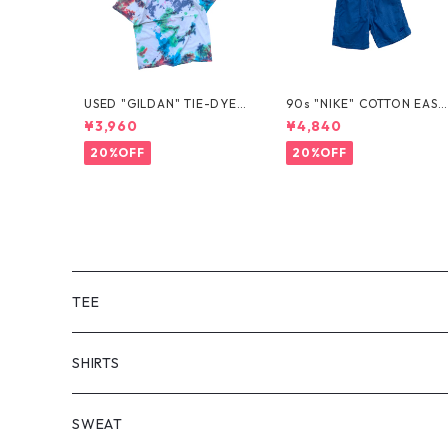
USED "GILDAN" TIE-DYE T
90s "NIKE" COTTON EASY
EE
SHORTS
¥3,960
¥4,840
20%OFF
20%OFF
TEE
SHORT SLEEVE
SHIRTS
LONG SLEEVE
SHORT SLEEVE
SWEAT