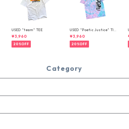
USED "team" TEE
USED "Poetic Justice" TIE
-DYE TEE
¥3,960
¥3,960
20%OFF
20%OFF
Category