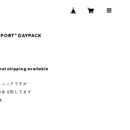
SPORT" DAYPACK
nal shipping available
リュックですが
のある形してます
A