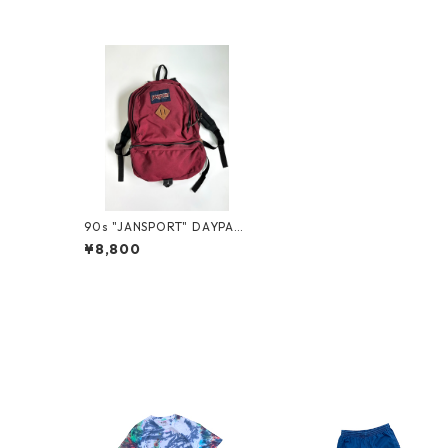
90s "JANSPORT" DAYPAC
K
¥8,800