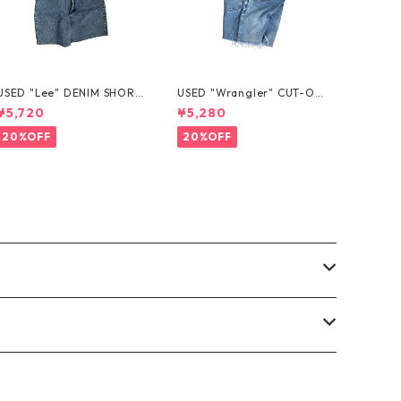
USED "Lee" DENIM SHORT
USED "Wrangler" CUT-OF
S
F DENIM SHORTS
¥5,720
¥5,280
20%OFF
20%OFF