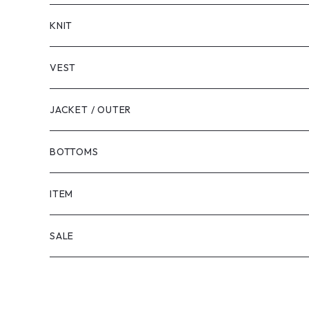
LONG SLEEVE
KNIT
VEST
JACKET / OUTER
BOTTOMS
SHORTS
ITEM
PANTS
SALE
TOPS