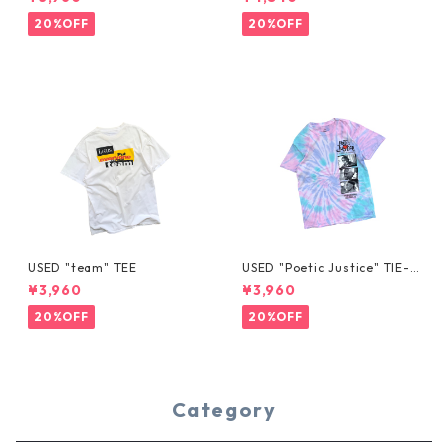
20%OFF
20%OFF
USED "team" TEE
USED "Poetic Justice" TIE-D
YE TEE
¥3,960
¥3,960
20%OFF
20%OFF
Category