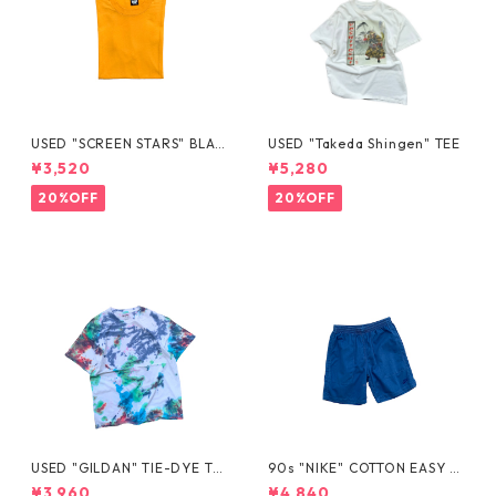
USED "SCREEN STARS" BLAN
USED "Takeda Shingen" TEE
K TEE
¥3,520
¥5,280
20%OFF
20%OFF
USED "GILDAN" TIE-DYE TE
90s "NIKE" COTTON EASY S
E
HORTS
¥3,960
¥4,840