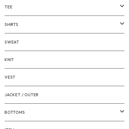
TEE
SHORT SLEEVE
SHIRTS
LONG SLEEVE
SHORT SLEEVE
SWEAT
LONG SLEEVE
KNIT
VEST
JACKET / OUTER
BOTTOMS