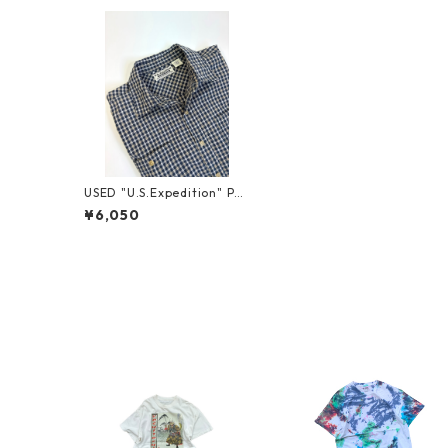
USED "U.S.Expedition" PLA
ID S/S SHIRT
¥6,050