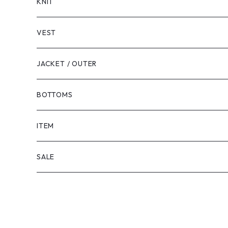
LONG SLEEVE
KNIT
VEST
JACKET / OUTER
BOTTOMS
SHORTS
ITEM
PANTS
SALE
TOPS
PANTS