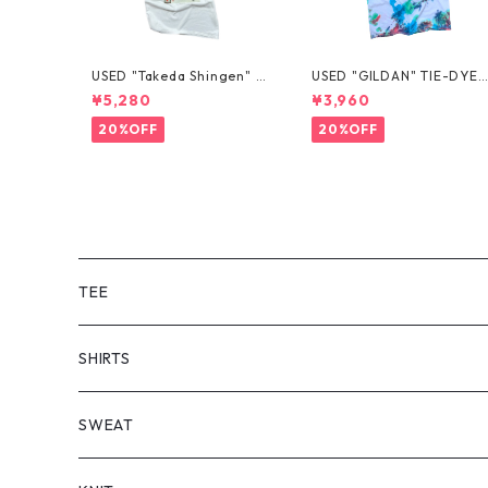
USED "Takeda Shingen" T
USED "GILDAN" TIE-DYE 
EE
EE
¥5,280
¥3,960
20%OFF
20%OFF
TEE
SHORT SLEEVE
SHIRTS
LONG SLEEVE
SHORT SLEEVE
SWEAT