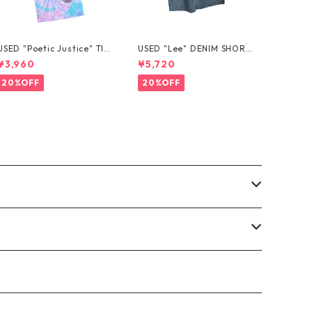
USED "Poetic Justice" TIE
USED "Lee" DENIM SHORT
-DYE TEE
S
¥3,960
¥5,720
20%OFF
20%OFF