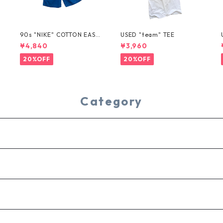
T
90s "NIKE" COTTON EASY
USED "team" TEE
SHORTS
¥4,840
¥3,960
20%OFF
20%OFF
Category