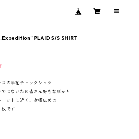
.Expedition" PLAID S/S SHIRT
T
ースの半袖チェックシャツ
ンではないため皆さん好きな形かと
ルエットに近く、身幅広めの
１枚です