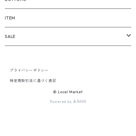
SHORTS
ITEM
PANTS
SALE
TOPS
プライバシーポリシー
PANTS
特定商取引法に基づく表記
ITEM
© Local Market
Powered by