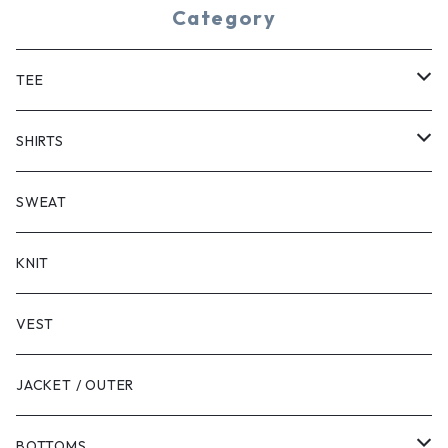
Category
TEE
SHORT SLEEVE
SHIRTS
LONG SLEEVE
SHORT SLEEVE
SWEAT
LONG SLEEVE
KNIT
VEST
JACKET / OUTER
BOTTOMS