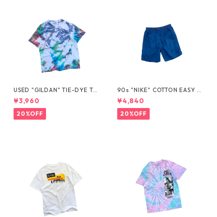
USED "GILDAN" TIE-DYE TE
90s "NIKE" COTTON EASY S
E
HORTS
¥3,960
¥4,840
20%OFF
20%OFF