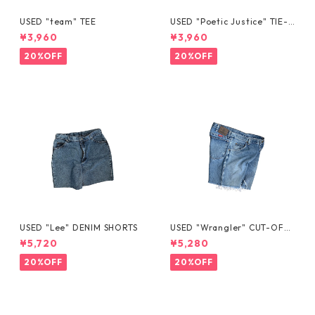
USED "team" TEE
USED "Poetic Justice" TIE-D
YE TEE
¥3,960
¥3,960
20%OFF
20%OFF
USED "Lee" DENIM SHORTS
USED "Wrangler" CUT-OFF
DENIM SHORTS
¥5,720
¥5,280
20%OFF
20%OFF