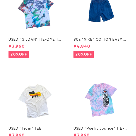
USED "GILDAN" TIE-DYE TE
90s "NIKE" COTTON EASY S
E
HORTS
¥3,960
¥4,840
20%OFF
20%OFF
USED "team" TEE
USED "Poetic Justice" TIE-D
YE TEE
¥3,960
¥3,960