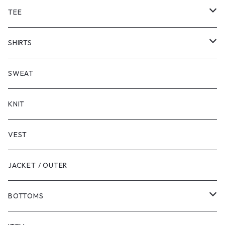
TEE
SHORT SLEEVE
SHIRTS
LONG SLEEVE
SHORT SLEEVE
SWEAT
LONG SLEEVE
KNIT
VEST
JACKET / OUTER
BOTTOMS