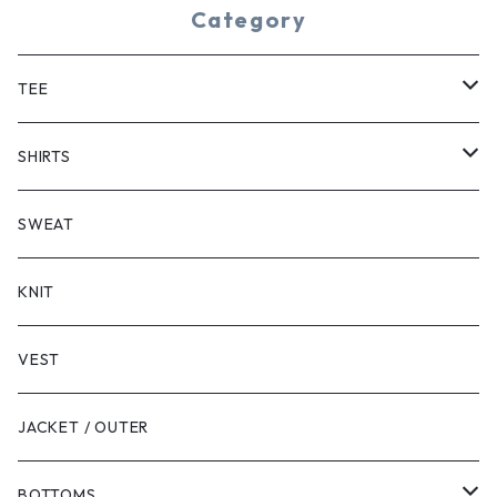
Category
TEE
SHORT SLEEVE
SHIRTS
LONG SLEEVE
SHORT SLEEVE
SWEAT
LONG SLEEVE
KNIT
VEST
JACKET / OUTER
BOTTOMS