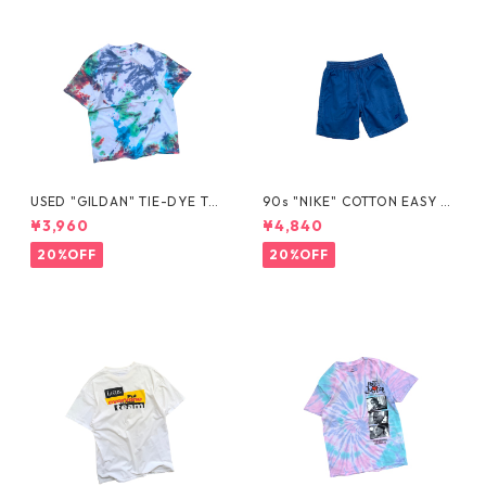
USED "GILDAN" TIE-DYE TE
90s "NIKE" COTTON EASY S
E
HORTS
¥3,960
¥4,840
20%OFF
20%OFF