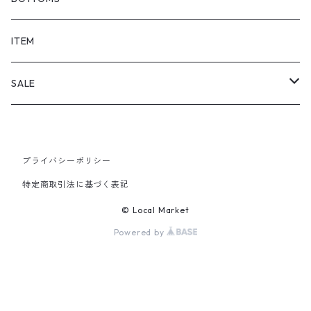
SHORTS
ITEM
PANTS
SALE
TOPS
プライバシーポリシー
PANTS
特定商取引法に基づく表記
ITEM
© Local Market
Powered by