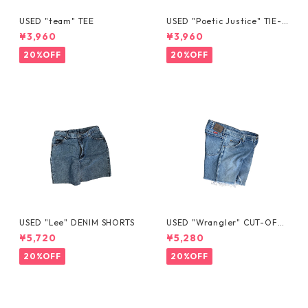
USED "team" TEE
USED "Poetic Justice" TIE-D
YE TEE
¥3,960
¥3,960
20%OFF
20%OFF
USED "Lee" DENIM SHORTS
USED "Wrangler" CUT-OFF
DENIM SHORTS
¥5,720
¥5,280
20%OFF
20%OFF