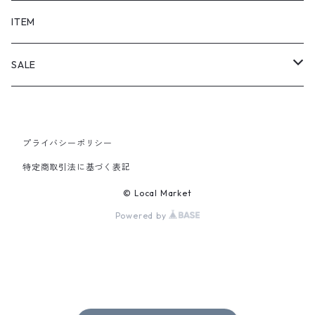
SHORTS
ITEM
PANTS
SALE
TOPS
プライバシーポリシー
PANTS
特定商取引法に基づく表記
ITEM
© Local Market
Powered by