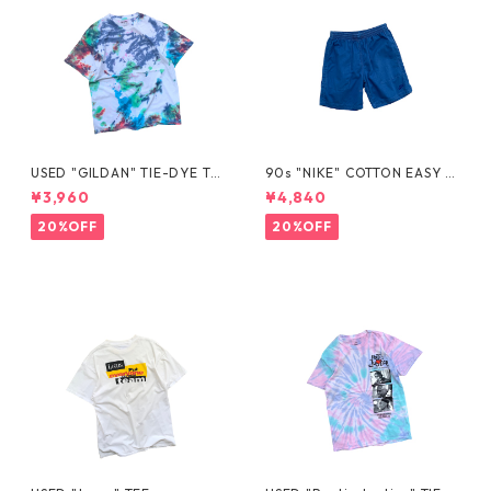
USED "GILDAN" TIE-DYE TE
90s "NIKE" COTTON EASY S
E
HORTS
¥3,960
¥4,840
20%OFF
20%OFF