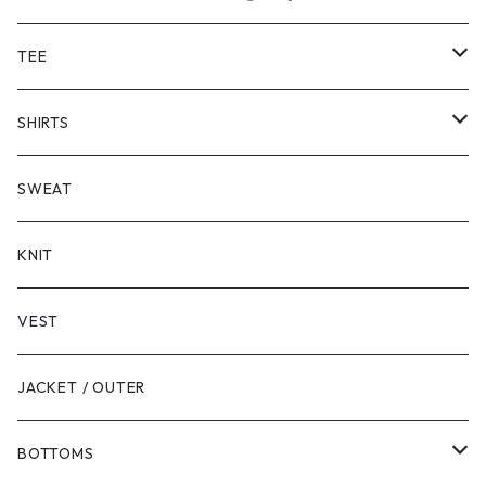
TEE
SHORT SLEEVE
SHIRTS
LONG SLEEVE
SHORT SLEEVE
SWEAT
LONG SLEEVE
KNIT
VEST
JACKET / OUTER
BOTTOMS