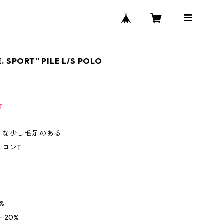
. SPORT" PILE L/S POLO
T
うな少し毛足のある
ロロンT
%
 20%