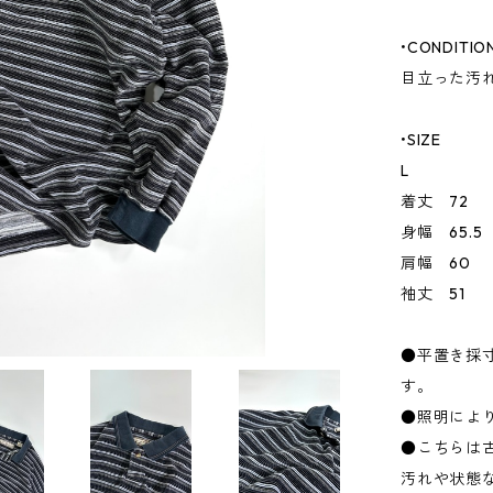
•CONDITIO
目立った汚
•SIZE
L
着丈 72
身幅 65.5
肩幅 60
袖丈 51
●平置き採
す。
●照明によ
●こちらは
汚れや状態