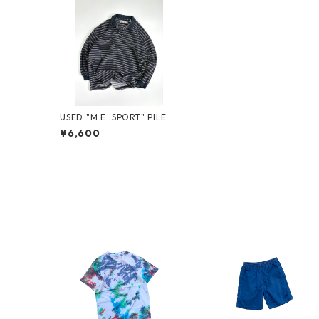
USED "M.E. SPORT" PILE L/
S POLO
¥6,600