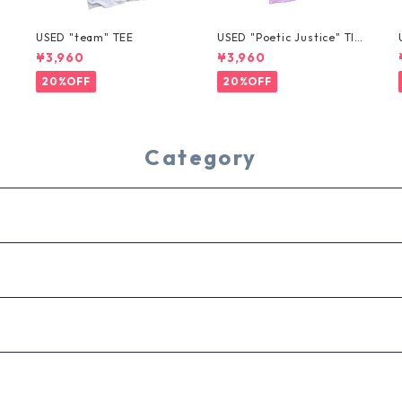
USED "team" TEE
USED "Poetic Justice" TIE
-DYE TEE
¥3,960
¥3,960
20%OFF
20%OFF
Category