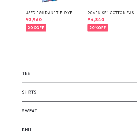
USED "GILDAN" TIE-DYE T
90s "NIKE" COTTON EASY
EE
SHORTS
¥3,960
¥4,840
20%OFF
20%OFF
TEE
SHORT SLEEVE
SHIRTS
LONG SLEEVE
SHORT SLEEVE
SWEAT
LONG SLEEVE
KNIT