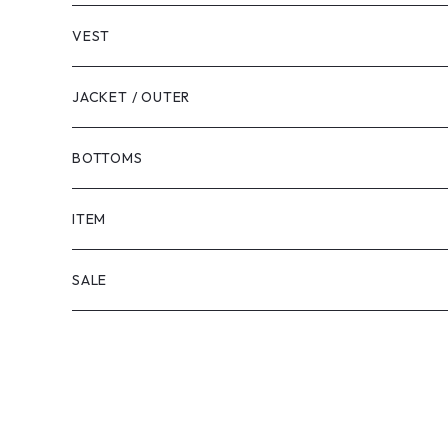
VEST
JACKET / OUTER
BOTTOMS
SHORTS
ITEM
PANTS
SALE
TOPS
PANTS