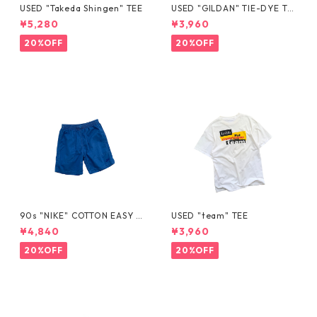
USED "Takeda Shingen" TEE
USED "GILDAN" TIE-DYE TE
E
¥5,280
¥3,960
20%OFF
20%OFF
90s "NIKE" COTTON EASY S
USED "team" TEE
HORTS
¥4,840
¥3,960
20%OFF
20%OFF