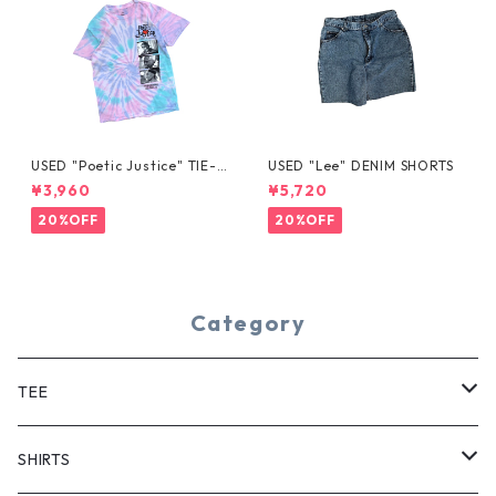
USED "Poetic Justice" TIE-D
USED "Lee" DENIM SHORTS
YE TEE
¥3,960
¥5,720
20%OFF
20%OFF
Category
TEE
SHORT SLEEVE
SHIRTS