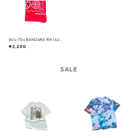
60s-70s BANDANA RN 1424
0
¥2,200
SALE