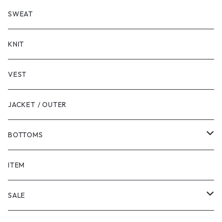
LONG SLEEVE
SHORT SLEEVE
SWEAT
LONG SLEEVE
KNIT
VEST
JACKET / OUTER
BOTTOMS
SHORTS
ITEM
PANTS
SALE