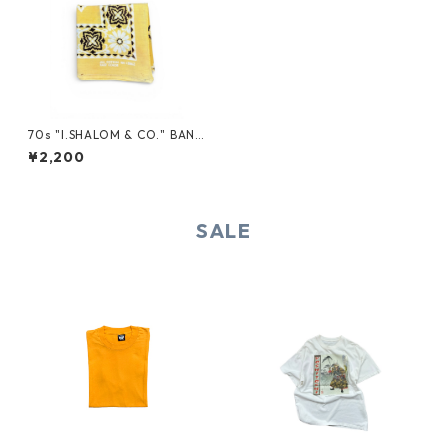
70s "I.SHALOM & CO." BAND
ANA
¥2,200
SALE