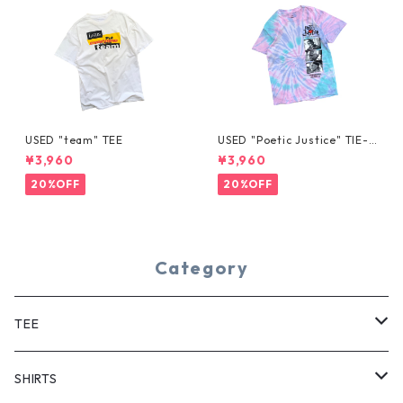
USED "team" TEE
USED "Poetic Justice" TIE-D
YE TEE
¥3,960
¥3,960
20%OFF
20%OFF
Category
TEE
SHORT SLEEVE
SHIRTS