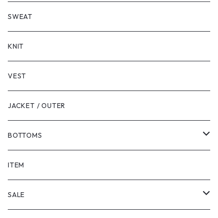
LONG SLEEVE
SHORT SLEEVE
SWEAT
LONG SLEEVE
KNIT
VEST
JACKET / OUTER
BOTTOMS
SHORTS
ITEM
PANTS
SALE