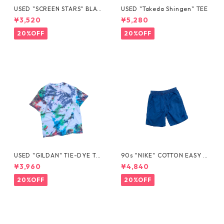
USED "SCREEN STARS" BLAN
USED "Takeda Shingen" TEE
K TEE
¥3,520
¥5,280
20%OFF
20%OFF
USED "GILDAN" TIE-DYE TE
90s "NIKE" COTTON EASY S
E
HORTS
¥3,960
¥4,840
20%OFF
20%OFF