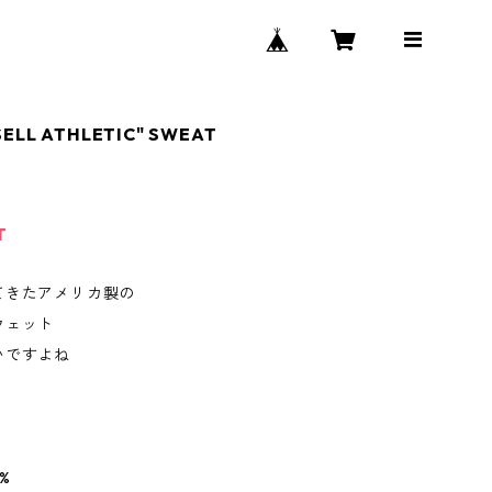
SELL ATHLETIC" SWEAT
T
てきたアメリカ製の
ウェット
いですよね
%