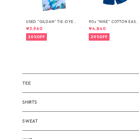
USED "GILDAN" TIE-DYE T
90s "NIKE" COTTON EASY
EE
SHORTS
¥3,960
¥4,840
20%OFF
20%OFF
TEE
SHORT SLEEVE
SHIRTS
LONG SLEEVE
SHORT SLEEVE
SWEAT