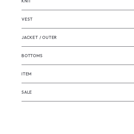
LONG SLEEVE
KNIT
VEST
JACKET / OUTER
BOTTOMS
SHORTS
ITEM
PANTS
SALE
TOPS
PANTS