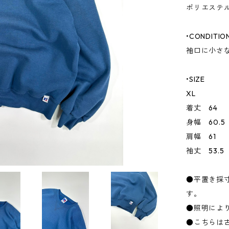
ポリエステル
•CONDITIO
袖口に小さ
•SIZE
XL
着丈 64
身幅 60.5
肩幅 61
袖丈 53.5
●平置き採
す。
●照明によ
●こちらは