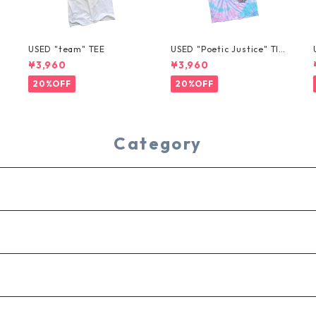
USED "team" TEE
USED "Poetic Justice" TIE
-DYE TEE
¥3,960
¥3,960
20%OFF
20%OFF
Category