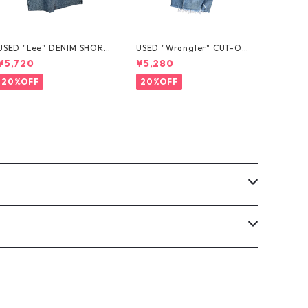
USED "Lee" DENIM SHORT
USED "Wrangler" CUT-OF
S
F DENIM SHORTS
¥5,720
¥5,280
20%OFF
20%OFF