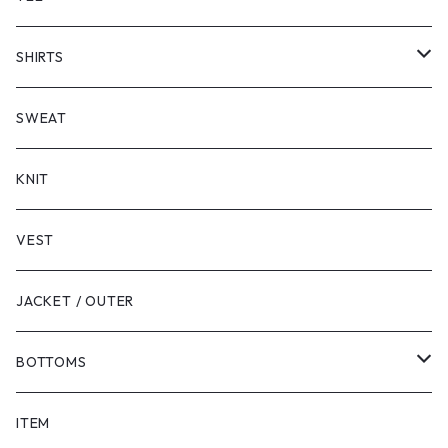
SHORT SLEEVE
SHIRTS
LONG SLEEVE
SHORT SLEEVE
SWEAT
LONG SLEEVE
KNIT
VEST
JACKET / OUTER
BOTTOMS
SHORTS
ITEM