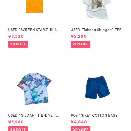
USED "SCREEN STARS" BLAN
USED "Takeda Shingen" TEE
K TEE
¥3,520
¥5,280
20%OFF
20%OFF
USED "GILDAN" TIE-DYE TE
90s "NIKE" COTTON EASY S
E
HORTS
¥3,960
¥4,840
20%OFF
20%OFF