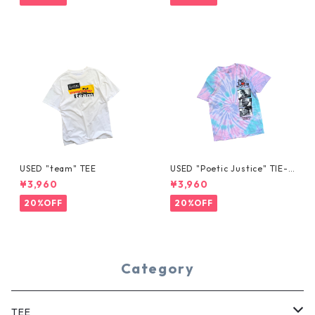
USED "team" TEE
USED "Poetic Justice" TIE-D
YE TEE
¥3,960
¥3,960
20%OFF
20%OFF
Category
TEE