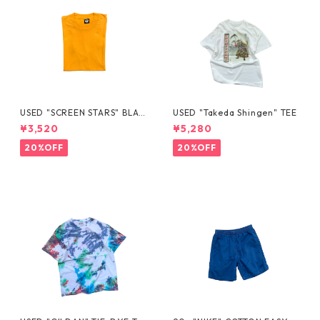
USED "SCREEN STARS" BLAN
USED "Takeda Shingen" TEE
K TEE
¥3,520
¥5,280
20%OFF
20%OFF