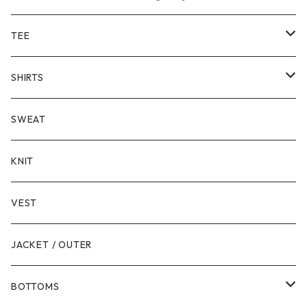
TEE
SHORT SLEEVE
SHIRTS
LONG SLEEVE
SHORT SLEEVE
SWEAT
LONG SLEEVE
KNIT
VEST
JACKET / OUTER
BOTTOMS