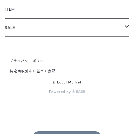
SHORTS
ITEM
PANTS
SALE
TOPS
プライバシーポリシー
PANTS
特定商取引法に基づく表記
ITEM
© Local Market
Powered by