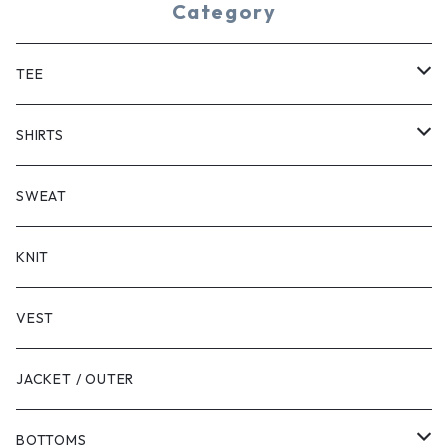
Category
TEE
SHORT SLEEVE
SHIRTS
LONG SLEEVE
SHORT SLEEVE
SWEAT
LONG SLEEVE
KNIT
VEST
JACKET / OUTER
BOTTOMS