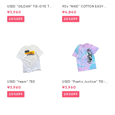
USED "GILDAN" TIE-DYE TE
90s "NIKE" COTTON EASY S
E
HORTS
¥3,960
¥4,840
20%OFF
20%OFF
USED "team" TEE
USED "Poetic Justice" TIE-D
YE TEE
¥3,960
¥3,960
20%OFF
20%OFF