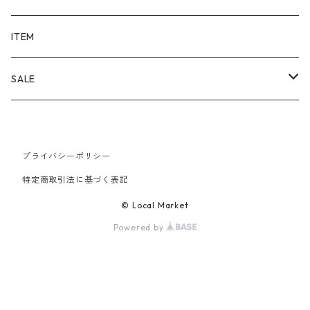
SHORTS
ITEM
PANTS
SALE
TOPS
プライバシーポリシー
PANTS
特定商取引法に基づく表記
ITEM
© Local Market
Powered by