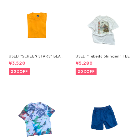
USED "SCREEN STARS" BLAN
USED "Takeda Shingen" TEE
K TEE
¥3,520
¥5,280
20%OFF
20%OFF