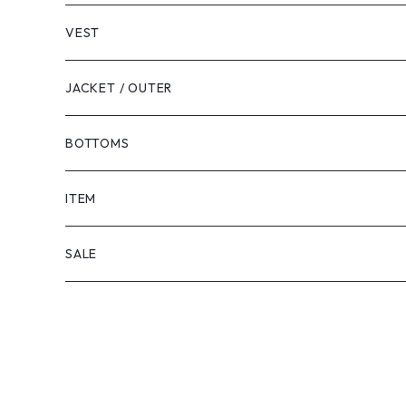
VEST
JACKET / OUTER
BOTTOMS
SHORTS
ITEM
PANTS
SALE
TOPS
PANTS