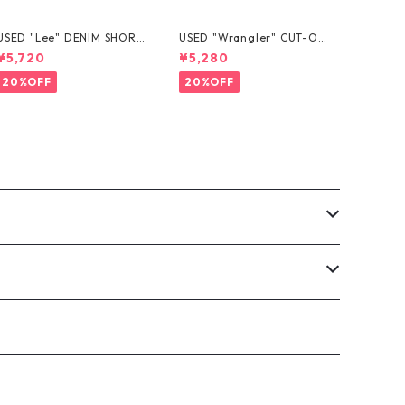
USED "Lee" DENIM SHORT
USED "Wrangler" CUT-OF
S
F DENIM SHORTS
¥5,720
¥5,280
20%OFF
20%OFF