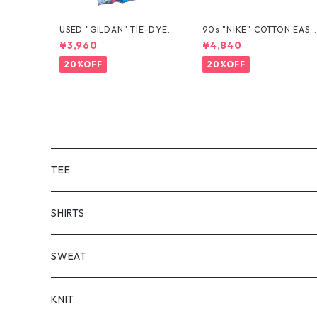
USED "GILDAN" TIE-DYE T
90s "NIKE" COTTON EASY
EE
SHORTS
¥3,960
¥4,840
20%OFF
20%OFF
TEE
SHORT SLEEVE
SHIRTS
LONG SLEEVE
SHORT SLEEVE
SWEAT
LONG SLEEVE
KNIT