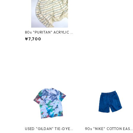
80s "PURITAN" ACRYLIC K
NIT POLO
¥7,700
USED "GILDAN" TIE-DYE T
90s "NIKE" COTTON EASY