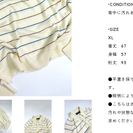
•CONDITIO
背中に汚れ
•SIZE
XL
着丈 67
身幅 57
裄丈 93
●平置き採
す。
●照明によ
●こちらは
汚れや状態
求めくださ