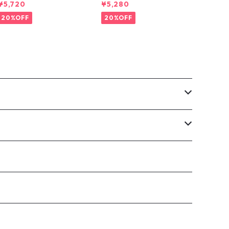
S
F DENIM SHORTS
¥5,720
¥5,280
20%OFF
20%OFF