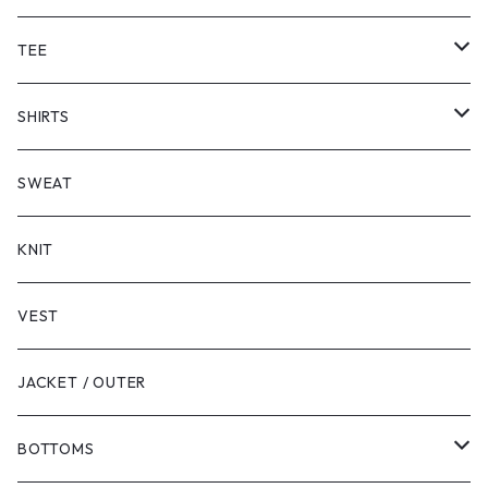
TEE
SHORT SLEEVE
SHIRTS
LONG SLEEVE
SHORT SLEEVE
SWEAT
LONG SLEEVE
KNIT
VEST
JACKET / OUTER
BOTTOMS