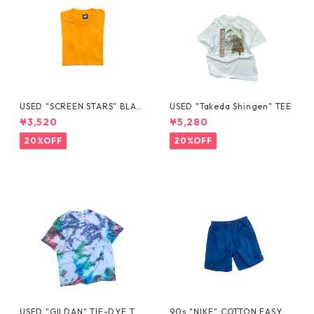
USED "SCREEN STARS" BLAN
USED "Takeda Shingen" TEE
K TEE
¥3,520
¥5,280
20%OFF
20%OFF
USED "GILDAN" TIE-DYE TE
90s "NIKE" COTTON EASY S