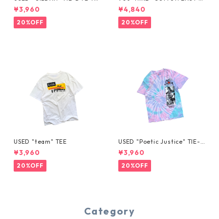
E
HORTS
¥3,960
¥4,840
20%OFF
20%OFF
USED "team" TEE
USED "Poetic Justice" TIE-D
YE TEE
¥3,960
¥3,960
20%OFF
20%OFF
Category