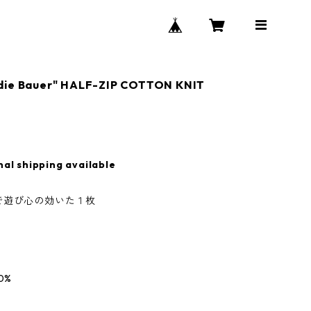
die Bauer" HALF-ZIP COTTON KNIT
nal shipping available
で遊び心の効いた１枚
0%