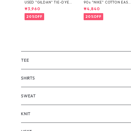
USED "GILDAN" TIE-DYE T
90s "NIKE" COTTON EASY
EE
SHORTS
¥3,960
¥4,840
20%OFF
20%OFF
TEE
SHORT SLEEVE
SHIRTS
LONG SLEEVE
SHORT SLEEVE
SWEAT
LONG SLEEVE
KNIT