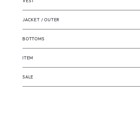
VEST
JACKET / OUTER
BOTTOMS
SHORTS
ITEM
PANTS
SALE
TOPS
PANTS
ITEM