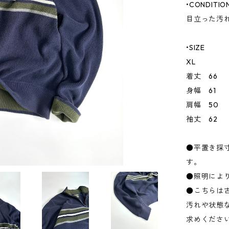
•CONDITIO
目立った汚
•SIZE
XL
着丈 66
身幅 61
肩幅 50
袖丈 62
●平置き採
す。
●照明によ
●こちらは
汚れや状態
求めくださ