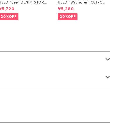
USED "Lee" DENIM SHORT
USED "Wrangler" CUT-OF
S
F DENIM SHORTS
¥5,720
¥5,280
20%OFF
20%OFF