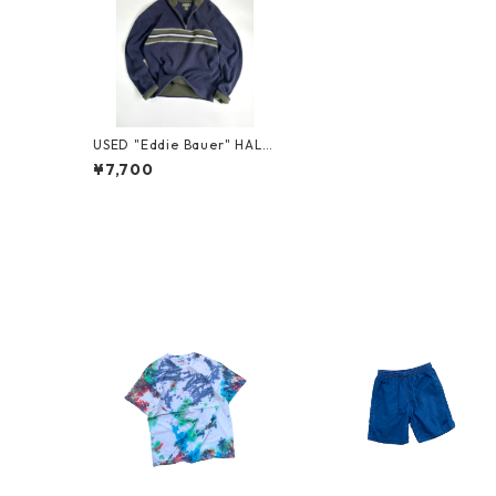
USED "Eddie Bauer" HALF
-ZIP COTTON KNIT
¥7,700