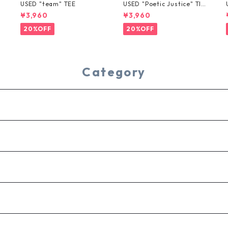
USED "team" TEE
USED "Poetic Justice" TIE
-DYE TEE
¥3,960
¥3,960
20%OFF
20%OFF
Category