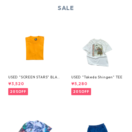
SALE
USED "SCREEN STARS" BLAN
USED "Takeda Shingen" TEE
K TEE
¥3,520
¥5,280
20%OFF
20%OFF