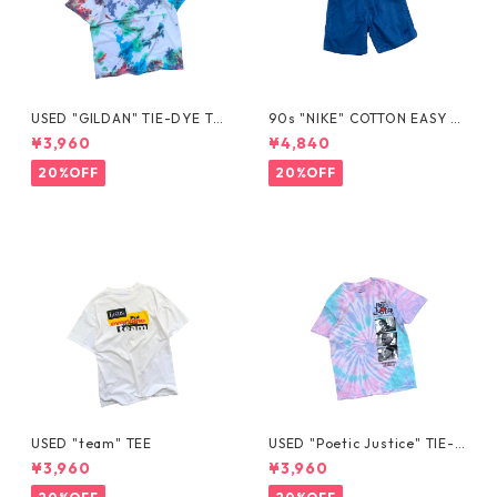
USED "GILDAN" TIE-DYE TE
90s "NIKE" COTTON EASY S
E
HORTS
¥3,960
¥4,840
20%OFF
20%OFF
USED "team" TEE
USED "Poetic Justice" TIE-D
YE TEE
¥3,960
¥3,960