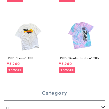
USED "team" TEE
USED "Poetic Justice" TIE-D
YE TEE
¥3,960
¥3,960
20%OFF
20%OFF
Category
TEE