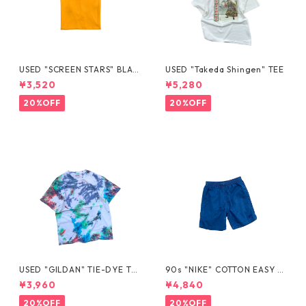
USED "SCREEN STARS" BLAN
USED "Takeda Shingen" TEE
K TEE
¥3,520
¥5,280
20%OFF
20%OFF
USED "GILDAN" TIE-DYE TE
90s "NIKE" COTTON EASY S
E
HORTS
¥3,960
¥4,840
20%OFF
20%OFF