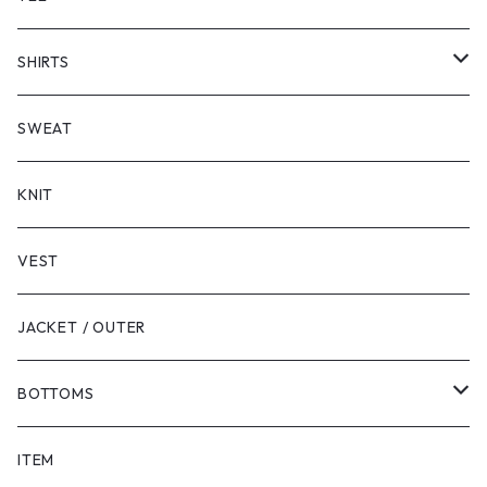
SHORT SLEEVE
SHIRTS
LONG SLEEVE
SHORT SLEEVE
SWEAT
LONG SLEEVE
KNIT
VEST
JACKET / OUTER
BOTTOMS
SHORTS
ITEM