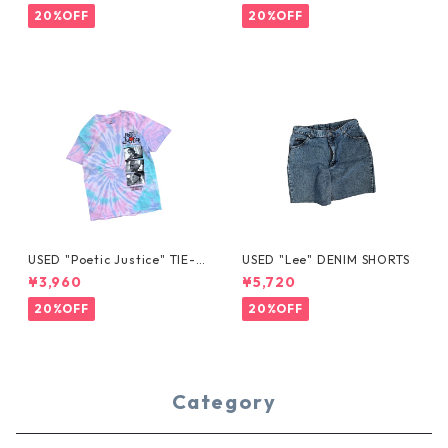
20%OFF
20%OFF
USED "Poetic Justice" TIE-D
USED "Lee" DENIM SHORTS
YE TEE
¥3,960
¥5,720
20%OFF
20%OFF
Category