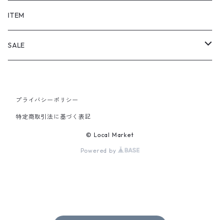
SHORTS
ITEM
PANTS
SALE
TOPS
プライバシーポリシー
PANTS
特定商取引法に基づく表記
ITEM
© Local Market
Powered by