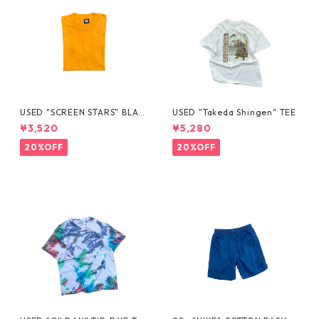
USED "SCREEN STARS" BLAN
USED "Takeda Shingen" TEE
K TEE
¥3,520
¥5,280
20%OFF
20%OFF