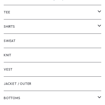
TEE
SHORT SLEEVE
SHIRTS
LONG SLEEVE
SHORT SLEEVE
SWEAT
LONG SLEEVE
KNIT
VEST
JACKET / OUTER
BOTTOMS