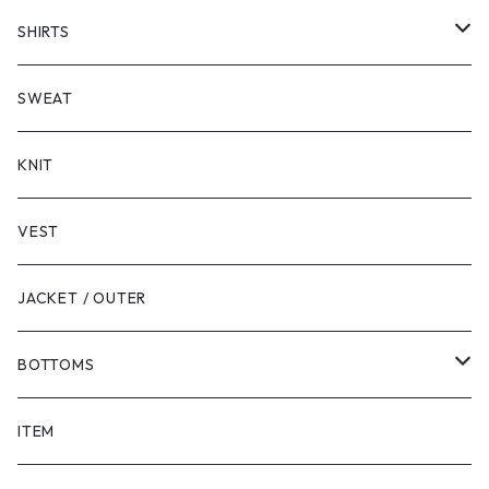
SHORT SLEEVE
SHIRTS
LONG SLEEVE
SHORT SLEEVE
SWEAT
LONG SLEEVE
KNIT
VEST
JACKET / OUTER
BOTTOMS
SHORTS
ITEM