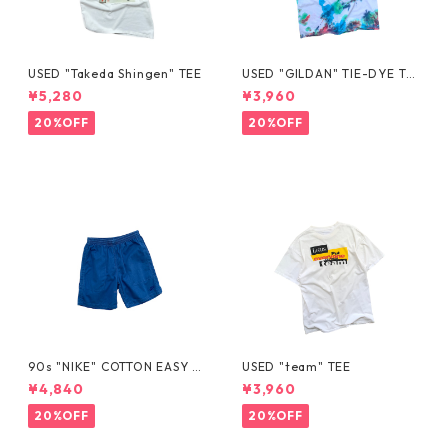
USED "Takeda Shingen" TEE
USED "GILDAN" TIE-DYE TE
E
¥5,280
¥3,960
20%OFF
20%OFF
90s "NIKE" COTTON EASY S
USED "team" TEE
HORTS
¥4,840
¥3,960
20%OFF
20%OFF