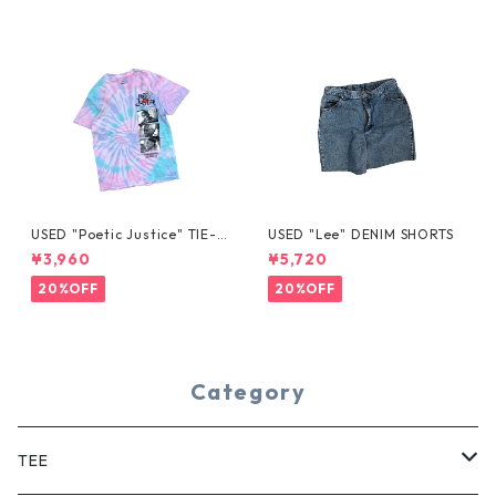
USED "Poetic Justice" TIE-D
USED "Lee" DENIM SHORTS
YE TEE
¥3,960
¥5,720
20%OFF
20%OFF
Category
TEE