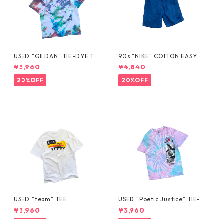
USED "GILDAN" TIE-DYE TE
90s "NIKE" COTTON EASY S
E
HORTS
¥3,960
¥4,840
20%OFF
20%OFF
USED "team" TEE
USED "Poetic Justice" TIE-D
YE TEE
¥3,960
¥3,960