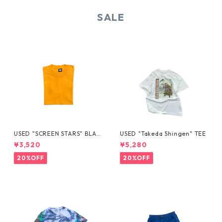
SALE
USED "SCREEN STARS" BLAN
USED "Takeda Shingen" TEE
K TEE
¥3,520
¥5,280
20%OFF
20%OFF